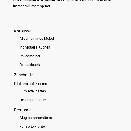
Ausschnittservice passen auch Spülbecken und Kochfelder
immer millimetergenau.
Korpusse
Allgemeininfos Möbel
Individuelle Küchen
Rollcontainer
Rolloschrank
Zuschnitte
Plattenmaterialien
Furnierte Platten
Dekorspanplatten
Fronten
Aluglasrahmentüren
Furnierte Fronten