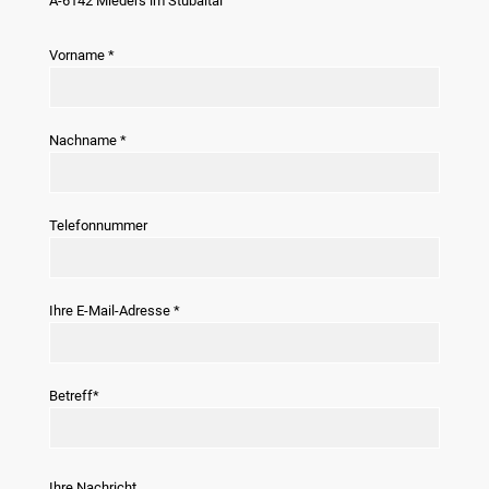
A-6142 Mieders im Stubaital
Vorname *
Bitte la
Nachname *
Telefonnummer
Ihre E-Mail-Adresse *
Betreff*
Bitte lasse dieses Feld leer.
Ihre Nachricht